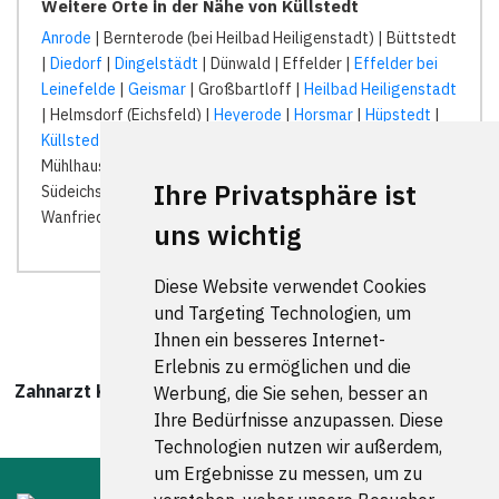
Weitere Orte in der Nähe von Küllstedt
Anrode
| Bernterode (bei Heilbad Heiligenstadt) | Büttstedt
|
Diedorf
|
Dingelstädt
| Dünwald | Effelder |
Effelder bei
Leinefelde
|
Geismar
| Großbartloff |
Heilbad Heiligenstadt
| Helmsdorf (Eichsfeld) |
Heyerode
|
Horsmar
|
Hüpstedt
|
Küllstedt
|
Lengenfeld unterm Stein
| Menteroda |
Mühlhausen/Thüringen |
Rodeberg
|
Schimberg
|
Struth
|
Ihre Privatsphäre ist
Südeichsfeld | Unstruttal |
Volkerode
| Wachstedt |
Wanfried |
uns wichtig
Diese Website verwendet Cookies
und Targeting Technologien, um
Ihnen ein besseres Internet-
Erlebnis zu ermöglichen und die
Zahnarzt Küllstedt wurde zuletzt am 08. August 2026
Werbung, die Sie sehen, besser an
um 00:00:08 Uhr aktualisiert.
Ihre Bedürfnisse anzupassen. Diese
Technologien nutzen wir außerdem,
um Ergebnisse zu messen, um zu