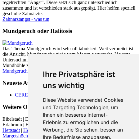
regelrechten "Angst". Diese setzt sich ganz unterschiedlich
zusammen und ist verschieden stark ausgeprägt. Hier helfen speziell
geschulte Zahnärzte.
Zahnarztangst - was tun
Mundgeruch oder Halitosis
Das Thema Mundgeruch wird sehr oft tabuisiert. Weit verbreitet ist
die Ansicht, Mundgeruch würde vom Magen verursacht. Neueste
Untersuchungen zeigen jedoch, dass zu fast 90% die Ursache in der
Mundhöhle zu finden ist.
Mundgeruch - was hilft
Ihre Privatsphäre ist
Neueste Artikel:
uns wichtig
CEREC
Diese Website verwendet Cookies
Weitere Orte in der Nähe von Höchberg
und Targeting Technologien, um
Ihnen ein besseres Internet-
Eibelstadt | Eisingen (Bayern) |
Eisingen (Kreis Würzburg)
|
Erlebnis zu ermöglichen und die
Erlabrunn | Estenfeld |
Gerbrunn
| Greußenheim | Güntersleben |
Werbung, die Sie sehen, besser an
Hettstadt
|
Höchberg
|
Kist
|
Kleinrinderfeld
| Leinach |
Margetshöchheim
|
Randersacker
|
Reichenberg
| Reichenberg
Ihre Bedürfnisse anzupassen.