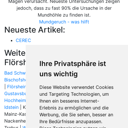
Magen verursacht. Neueste Untersuchungen zeigen
jedoch, dass zu fast 90% die Ursache in der
Mundhöhle zu finden ist.
Mundgeruch - was hilft
Neueste Artikel:
CEREC
Weitere Orte in der Nähe von
Flörsheim am Main
Ihre Privatsphäre ist
uns wichtig
Bad Schwalbach
| Bischofsheim (Mainspitze) |
Bischofsheim bei Rüsselsheim
| Bodenheim | Büttelborn
|
Flörsheim am Main
| Frankfurt am Main |
Ginsheim-
Diese Website verwendet Cookies
Gustavsburg
| Groß-Gerau |
Hattersheim am Main
|
und Targeting Technologien, um
Hochheim am Main
|
Hofheim am Taunus
|
Hünstetten
|
Ihnen ein besseres Internet-
Idstein
| Kelsterbach | Kriftel |
Mainz
| Mainz am Rhein |
Erlebnis zu ermöglichen und die
Mainz-Kastel |
Mainz-Kostheim
| Mörfelden-Walldorf |
Werbung, die Sie sehen, besser an
Nackenheim |
Nauheim
|
Raunheim
|
Rüsselsheim
|
Ihre Bedürfnisse anzupassen.
Trebur |
Wiesbaden
|