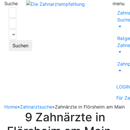
Suche
menu
Zahna
Such
Ratge
Zahne
Suchen
Zahnp
LOGI
Für Z
Home
»
Zahnarztsuche
»
Zahnärzte in Flörsheim am Main
9 Zahnärzte in