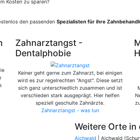
um Kosten zu sparen?
kostenlos den passenden
Spezialisten für ihre Zahnbehandl
n
Zahnarztangst -
M
Dentalphobie
H
ie
Keiner geht gerne zum Zahnarzt, bei einigen
e
wird es zur regelrechten "Angst". Diese setzt
s
sich ganz unterschiedlich zusammen und ist
verschieden stark ausgeprägt. Hier helfen
Ne
speziell geschulte Zahnärzte.
zu
Zahnarztangst - was tun
Weitere Orte in
Aichwald
| Aichwald (Schur