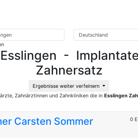
Zahnarzt Suche
Ratgeber Zahner
en
 Esslingen - Implantat
Zahnersatz
Ergebnisse weiter verfeinern
ärzte, Zahnärztinnen und Zahnkliniken die in
Esslingen Za
mer
Carsten Sommer
0 