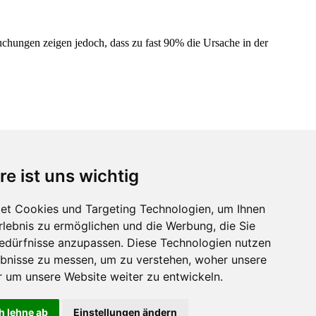
chungen zeigen jedoch, dass zu fast 90% die Ursache in der
re ist uns wichtig
Langewiesen
| Liebenstein |
Luisenthal
| Manebach |
Marlishausen
|
ella-Mehlis |
et Cookies und Targeting Technologien, um Ihnen
Erlebnis zu ermöglichen und die Werbung, die Sie
Bedürfnisse anzupassen. Diese Technologien nutzen
bnisse zu messen, um zu verstehen, woher unsere
um unsere Website weiter zu entwickeln.
h lehne ab
Einstellungen ändern