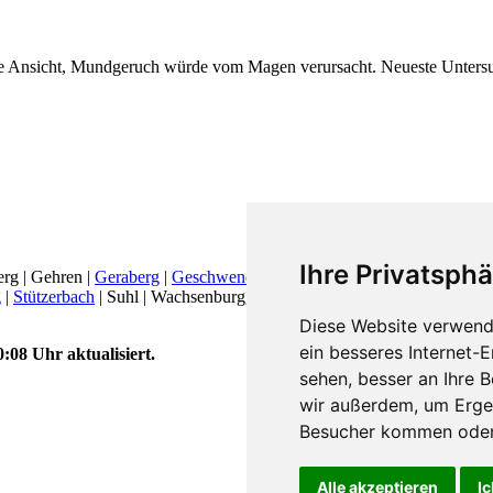
 die Ansicht, Mundgeruch würde vom Magen verursacht. Neueste Untersu
Ihre Privatsphä
rg | Gehren |
Geraberg
|
Geschwenda
|
Gräfenroda
|
Ilmenau
| Ilmtal |
g
|
Stützerbach
| Suhl | Wachsenburggemeinde | Wipfratal | Wolfsberg | Z
Diese Website verwend
ein besseres Internet-
:08 Uhr aktualisiert.
sehen, besser an Ihre 
wir außerdem, um Erge
Besucher kommen oder 
Alle akzeptieren
Ic