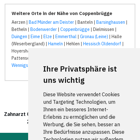
Weitere Orte in der Nähe von Coppenbrügge
Aerzen |
Bad Münder am Deister
| Banteln |
Barsinghausen
|
Betheln |
Bodenwerder
|
Coppenbrügge
| Dielmissen |
Duingen
|
Eime
|
Elze
|
Emmerthal
|
Gronau (Leine)
| Halle
(Weserbergland) |
Hameln
| Hehlen |
Hessisch Oldendorf
|
Hoyershausen | Kirchbrak | Marienhagen |
Nordstemmen
|
Pattensen | Rheden |
Salzhemmendorf
|
Springe
| Weenzen |
Wennigsen (Deister)
|
Ihre Privatsphäre ist
uns wichtig
Diese Website verwendet Cookies
und Targeting Technologien, um
Ihnen ein besseres Internet-
Zahnarzt Coppenbrügge wurde zuletzt am 07. August
Erlebnis zu ermöglichen und die
2026 um 00:00:08 Uhr aktualisiert.
Werbung, die Sie sehen, besser an
Ihre Bedürfnisse anzupassen. Diese
Technologien nutzen wir außerdem,