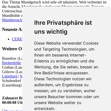
Das Thema Mundgeruch wird sehr oft tabuisiert. Weit verbreitet ist
die Ansicht, Mundgeruch würde vom Magen verursacht. Neueste
Untersuchungen zeigen jedoch, dass zu fast 90% die Ursache in der
Mundhöhle zu finden ist.
Mundgeruch - was hilft
Ihre Privatsphäre ist
Neueste Artikel:
uns wichtig
CEREC
Diese Website verwendet Cookies
Weitere Orte in der Nähe von Büchen
und Targeting Technologien, um
Ihnen ein besseres Internet-
Basedow (Lauenburg) |
Bleckede
|
Boizenburg
| Boizenburg/Elbe |
Erlebnis zu ermöglichen und die
Breitenfelde
|
Büchen
| Elmenhorst (Lauenburg) |
Geesthacht
|
Werbung, die Sie sehen, besser an
Grabau (Lauenburg) | Gresse | Greven (Mecklenburg) |
Gudow
|
Gülzow (Lauenburg) |
Hohnstorf (Elbe)
|
Lauenburg (Elbe)
|
Ihre Bedürfnisse anzupassen.
Lüneburg
|
Marschacht
|
Mölln
| Nostorf |
Scharnebeck
|
Diese Technologien nutzen wir
Schulendorf | Schwanheide |
Schwarzenbek
|
Tespe
| Tramm
außerdem, um Ergebnisse zu
(Lauenburg) | Woltersdorf (Lauenburg) |
Zarrentin am Schaalsee
|
messen, um zu verstehen, woher
unsere Besucher kommen oder um
Zahnarzt Büchen wurde zuletzt am 08. August 2026 um
unsere Website weiter zu
00:00:08 Uhr aktualisiert.
entwickeln.