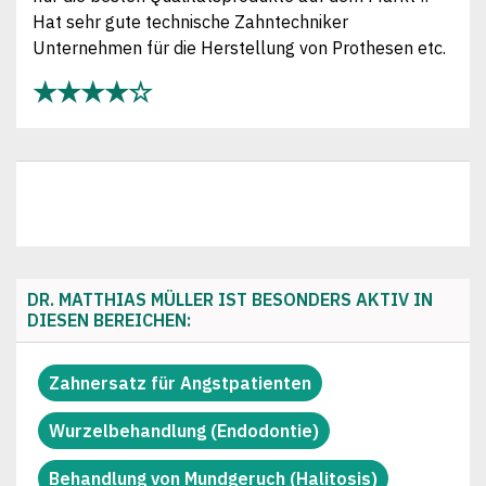
Zahnerhaltung vor Zahnersatz
Hat sehr gute technische Zahntechniker
Unternehmen für die Herstellung von Prothesen etc.
ausführliche Beratung zu Ihren zahnmedizinischen
Fragen
★★★★☆
Kariesvorbeugung mit Xylit
Amalgam-Ausleitung
Amalgam-Sanierung
Digitales Röntgen
Keramikfüllungen
Keramikinlays
Keramikkronen
Zahnersatz für Allergiker
Ästhetischer Zahnersatz
Metallfreier Zahnersatz
Prothetischer Zahnersatz
günstiger Zahnersatz
DR. MATTHIAS MÜLLER IST BESONDERS AKTIV IN
DIESEN BEREICHEN:
Zirkoninlays
Zirkonkrone
Zirkonbrücke
Zahnersatz für Angstpatienten
Wurzelbehandlung (Endodontie)
Behandlung von Mundgeruch (Halitosis)