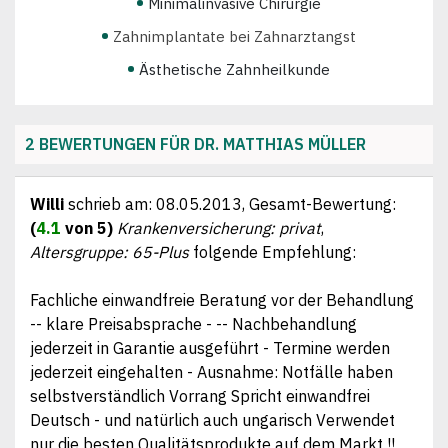
Minimalinvasive Chirurgie
Zahnimplantate bei Zahnarztangst
Ästhetische Zahnheilkunde
Wurzelbehandlung (Endodontie)
Komplettsanierung der Zähne
2 BEWERTUNGEN FÜR DR. MATTHIAS MÜLLER
Keramik-Vollsanierung
Kinderbehandlung durch Kinderzahnarzt
Willi
schrieb am:
08.05.2013
, Gesamt-Bewertung:
(
4.1
von 5)
Krankenversicherung: privat
,
Behandlung von Mundgeruch (Halitosis)
Altersgruppe: 65-Plus
folgende Empfehlung:
Arzt ist Master of Science Parodontologie
Fachliche einwandfreie Beratung vor der Behandlung
Professionelle Zahnreinigung
-- klare Preisabsprache - -- Nachbehandlung
Zahnerkrankungen wirksam vorbeugen
jederzeit in Garantie ausgeführt - Termine werden
Rekonstruktive Zahnheilkunde
jederzeit eingehalten - Ausnahme: Notfälle haben
selbstverständlich Vorrang Spricht einwandfrei
Schmerzarmes Bohren (KCP)
Deutsch - und natürlich auch ungarisch Verwendet
Schmerzlose örtl. Betäubung (The Wand
nur die besten Qualitätsprodukte auf dem Markt !!