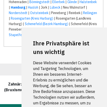
Hohenraden |
Bönningstedt
|
Ellerbek
|
Glinde
|
Halstenbek
|
Hamburg
|
Hasloh
| Jork |
Lübeck
| Neu Wulmstorf |
Norderstedt
|
Oststeinbek
| Pinneberg | Reinbek |
Rellingen
|
Rosengarten (Kreis Harburg)
| Rosengarten (Landkreis
Harburg) |
Schenefeld (Bezirk Hamburg)
| Schenefeld (Kreis
Pinneberg) | Schenefeld (Kreis Steinburg) |
Seevetal
|
Stapelfeld
| Tangstedt (Kreis Pinneberg) |
Ihre Privatsphäre ist
uns wichtig
Diese Website verwendet Cookies
und Targeting Technologien, um
Ihnen ein besseres Internet-
Erlebnis zu ermöglichen und die
Zahnärzte und Zahnärztinnen für Zähneknirschen
Werbung, die Sie sehen, besser an
(Bruxismus) in Hamburg wurde zuletzt am 06 August
Ihre Bedürfnisse anzupassen. Diese
2026 aktualisiert.
Technologien nutzen wir außerdem,
um Ergebnisse zu messen, um zu