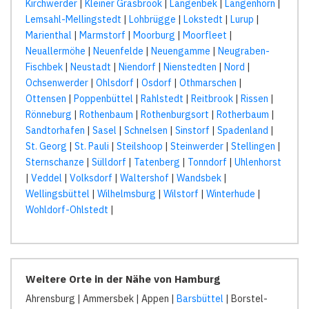
Kirchwerder
|
Kleiner Grasbrook
|
Langenbek
|
Langenhorn
|
Lemsahl-Mellingstedt
|
Lohbrügge
|
Lokstedt
|
Lurup
|
Marienthal
|
Marmstorf
|
Moorburg
|
Moorfleet
|
Neuallermöhe
|
Neuenfelde
|
Neuengamme
|
Neugraben-
Fischbek
|
Neustadt
|
Niendorf
|
Nienstedten
|
Nord
|
Ochsenwerder
|
Ohlsdorf
|
Osdorf
|
Othmarschen
|
Ottensen
|
Poppenbüttel
|
Rahlstedt
|
Reitbrook
|
Rissen
|
Rönneburg
|
Rothenbaum
|
Rothenburgsort
|
Rotherbaum
|
Sandtorhafen
|
Sasel
|
Schnelsen
|
Sinstorf
|
Spadenland
|
St. Georg
|
St. Pauli
|
Steilshoop
|
Steinwerder
|
Stellingen
|
Sternschanze
|
Sülldorf
|
Tatenberg
|
Tonndorf
|
Uhlenhorst
|
Veddel
|
Volksdorf
|
Waltershof
|
Wandsbek
|
Wellingsbüttel
|
Wilhelmsburg
|
Wilstorf
|
Winterhude
|
Wohldorf-Ohlstedt
|
Weitere Orte in der Nähe von Hamburg
Ahrensburg | Ammersbek | Appen |
Barsbüttel
| Borstel-