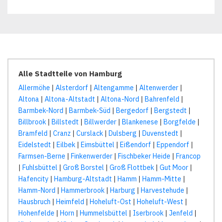
Alle Stadtteile von Hamburg
Allermöhe
|
Alsterdorf
|
Altengamme
|
Altenwerder
|
Altona
|
Altona-Altstadt
|
Altona-Nord
|
Bahrenfeld
|
Barmbek-Nord
|
Barmbek-Süd
|
Bergedorf
|
Bergstedt
|
Billbrook
|
Billstedt
|
Billwerder
|
Blankenese
|
Borgfelde
|
Bramfeld
|
Cranz
|
Curslack
|
Dulsberg
|
Duvenstedt
|
Eidelstedt
|
Eilbek
|
Eimsbüttel
|
Eißendorf
|
Eppendorf
|
Farmsen-Berne
|
Finkenwerder
|
Fischbeker Heide
|
Francop
|
Fuhlsbüttel
|
Groß Borstel
|
Groß Flottbek
|
Gut Moor
|
Hafencity
|
Hamburg-Altstadt
|
Hamm
|
Hamm-Mitte
|
Hamm-Nord
|
Hammerbrook
|
Harburg
|
Harvestehude
|
Hausbruch
|
Heimfeld
|
Hoheluft-Ost
|
Hoheluft-West
|
Hohenfelde
|
Horn
|
Hummelsbüttel
|
Iserbrook
|
Jenfeld
|