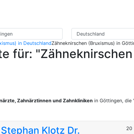
Zahnarzt Suche
Ratgeber Zahner
xismus) in Deutschland
Zähneknirschen (Bruxismus) in Gött
e für: "Zähneknirschen 
ärzte, Zahnärztinnen und Zahnkliniken
in Göttingen, die 
. Stephan Klotz
Dr.
20