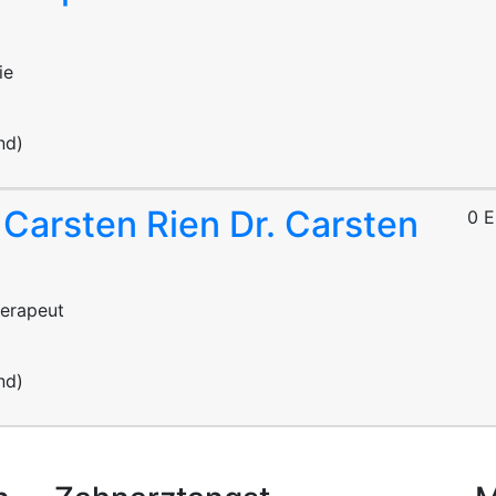
ie
nd)
. Carsten Rien
Dr. Carsten
0 
erapeut
nd)