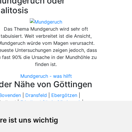
undgeruch oder
alitosis
Das Thema Mundgeruch wird sehr oft
tabuisiert. Weit verbreitet ist die Ansicht,
Mundgeruch würde vom Magen verursacht.
ueste Untersuchungen zeigen jedoch, dass
 fast 90% die Ursache in der Mundhöhle zu
finden ist.
Mundgeruch - was hilft
 der Nähe von Göttingen
Bovenden
|
Dransfeld
|
Ebergötzen
|
riedland |
Friedland (Kreis Göttingen)
|
gen
| Hardegsen |
Heilbad Heiligenstadt
|
dolfshausen | Neu-Eichenberg | Niemetal |
re ist uns wichtig
rg (Eichsfeld) |
Rosdorf
|
Scheden
|
|
Waake
| Witzenhausen |