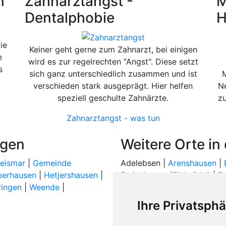
n
Zahnarztangst -
M
Dentalphobie
H
ie
Keiner geht gerne zum Zahnarzt, bei einigen
e
wird es zur regelrechten "Angst". Diese setzt
s
sich ganz unterschiedlich zusammen und ist
verschieden stark ausgeprägt. Hier helfen
Ne
speziell geschulte Zahnärzte.
zu
Zahnarztangst - was tun
ngen
Weitere Orte in
eismar
|
Gemeinde
Adelebsen |
Arenshausen
|
berhausen
|
Hetjershausen
|
Freienhagen (Eichsfeld) | F
ringen
|
Weende
|
Geismar
|
Gleichen
|
Göttin
Hohes Kreuz | Jühnde | Lan
Ihre Privatsphä
Nörten-Hardenberg | Rohrbe
Seeburg
|
Seulingen
|
Uder