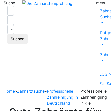
Suche
menu
Zahna
Such
Ratge
Zahne
Suchen
Zahnp
LOGI
Für Z
Home
»
Zahnarztsuche
»
Professionelle
Professionelle
Zahnreinigung in
Zahnreinigung
Deutschland
in Kiel