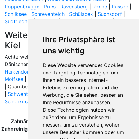
Poppenbrügge
|
Pries
|
Ravensberg
|
Rönne
|
Russee
|
Schilksee
|
Schreventeich
|
Schülsbek
|
Suchsdorf
|
Südfriedhof
|
Vorstadt
|
Wellingdorf
|
Wellsee
|
Wik
|
Weitere Orte in der Nähe von
Ihre Privatsphäre ist
Kiel
uns wichtig
Achterwehr |
Altenholz
|
Altwittenbek
| Dobersdorf |
Dänischenhagen | Felm |
Flintbek
|
Gettorf
|
Diese Website verwendet Cookies
Heikendorf
|
Kiel
|
Kronshagen
| Laboe |
Melsdorf
|
und Targeting Technologien, um
Molfsee
|
Mönkeberg
| Noer |
Preetz
|
Probsteierhagen
Ihnen ein besseres Internet-
| Quarnbek | Rastorf | Rodenbek | Rumohr |
Schellhorn
Erlebnis zu ermöglichen und die
|
Schwentinental
| Schwentinental (Raisdorf) |
Werbung, die Sie sehen, besser an
Schönkirchen
| Tüttendorf |
Ihre Bedürfnisse anzupassen.
Diese Technologien nutzen wir
außerdem, um Ergebnisse zu
Zahnärzte und Zahnärztinnen für Professionelle
messen, um zu verstehen, woher
Zahnreinigung in Kiel wurde zuletzt am 07 August 2026
unsere Besucher kommen oder um
aktualisiert.