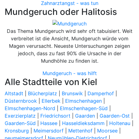
Zahnarztangst - was tun
Mundgeruch oder Halitosis
Das Thema Mundgeruch wird sehr oft tabuisiert. Weit
verbreitet ist die Ansicht, Mundgeruch würde vom
Magen verursacht. Neueste Untersuchungen zeigen
jedoch, dass zu fast 90% die Ursache in der
Mundhöhle zu finden ist.
Mundgeruch - was hilft
Alle Stadtteile von Kiel
Altstadt
|
Blücherplatz
|
Brunswik
|
Damperhof
|
Düsternbrook
|
Ellerbek
|
Elmschenhagen
|
Elmschenhagen-Nord
|
Elmschenhagen-Süd
|
Exerzierplatz
|
Friedrichsort
|
Gaarden
|
Gaarden-Ost
|
Gaarden-Süd
|
Hassee
|
Hasseldieksdamm
|
Holtenau
|
Kronsburg
|
Meimersdorf
|
Mettenhof
|
Moorsee
|
neumeimersdorf
|
Neumühlen-Dietrichsdorf
|