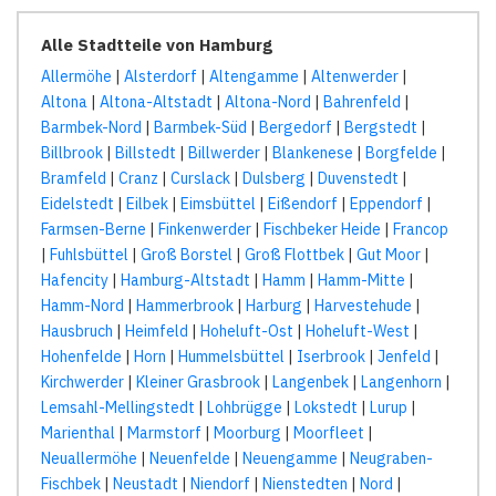
Alle Stadtteile von Hamburg
Allermöhe
|
Alsterdorf
|
Altengamme
|
Altenwerder
|
Altona
|
Altona-Altstadt
|
Altona-Nord
|
Bahrenfeld
|
Barmbek-Nord
|
Barmbek-Süd
|
Bergedorf
|
Bergstedt
|
Billbrook
|
Billstedt
|
Billwerder
|
Blankenese
|
Borgfelde
|
Bramfeld
|
Cranz
|
Curslack
|
Dulsberg
|
Duvenstedt
|
Eidelstedt
|
Eilbek
|
Eimsbüttel
|
Eißendorf
|
Eppendorf
|
Farmsen-Berne
|
Finkenwerder
|
Fischbeker Heide
|
Francop
|
Fuhlsbüttel
|
Groß Borstel
|
Groß Flottbek
|
Gut Moor
|
Hafencity
|
Hamburg-Altstadt
|
Hamm
|
Hamm-Mitte
|
Hamm-Nord
|
Hammerbrook
|
Harburg
|
Harvestehude
|
Hausbruch
|
Heimfeld
|
Hoheluft-Ost
|
Hoheluft-West
|
Hohenfelde
|
Horn
|
Hummelsbüttel
|
Iserbrook
|
Jenfeld
|
Kirchwerder
|
Kleiner Grasbrook
|
Langenbek
|
Langenhorn
|
Lemsahl-Mellingstedt
|
Lohbrügge
|
Lokstedt
|
Lurup
|
Marienthal
|
Marmstorf
|
Moorburg
|
Moorfleet
|
Neuallermöhe
|
Neuenfelde
|
Neuengamme
|
Neugraben-
Fischbek
|
Neustadt
|
Niendorf
|
Nienstedten
|
Nord
|