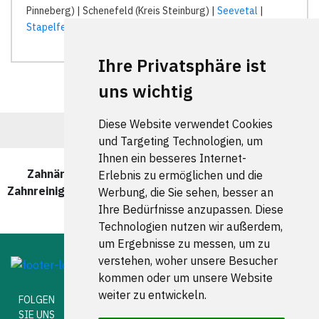
Pinneberg) | Schenefeld (Kreis Steinburg) |
Seevetal
|
Stapelfeld
| Tangstedt (Kreis Pinneberg) |
Ihre Privatsphäre ist
uns wichtig
Diese Website verwendet Cookies
und Targeting Technologien, um
Ihnen ein besseres Internet-
Zahnärzte und Zahnärztinnen für Professionelle
Erlebnis zu ermöglichen und die
Zahnreinigung in Hamburg wurde zuletzt am 05 August
Werbung, die Sie sehen, besser an
2026 aktualisiert.
Ihre Bedürfnisse anzupassen. Diese
Technologien nutzen wir außerdem,
um Ergebnisse zu messen, um zu
verstehen, woher unsere Besucher
kommen oder um unsere Website
weiter zu entwickeln.
FOLGEN
SIE UNS