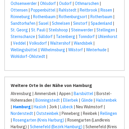
Ochsenwerder
|
Ohlsdorf
|
Osdorf
|
Othmarschen
|
Ottensen
|
Poppenbüttel
|
Rahlstedt
|
Reitbrook
|
Rissen
|
Rönneburg
|
Rothenbaum
|
Rothenburgsort
|
Rotherbaum
|
Sandtorhafen
|
Sasel
|
Schnelsen
|
Sinstorf
|
Spadenland
|
St. Georg
|
St. Pauli
|
Steilshoop
|
Steinwerder
|
Stellingen
|
Sternschanze
|
Sülldorf
|
Tatenberg
|
Tonndorf
|
Uhlenhorst
|
Veddel
|
Volksdorf
|
Waltershof
|
Wandsbek
|
Wellingsbüttel
|
Wilhelmsburg
|
Wilstorf
|
Winterhude
|
Wohldorf-Ohlstedt
|
Weitere Orte in der Nähe von Hamburg
Ahrensburg | Ammersbek | Appen |
Barsbüttel
| Borstel-
Hohenraden |
Bönningstedt
|
Ellerbek
|
Glinde
|
Halstenbek
|
Hamburg
|
Hasloh
| Jork |
Lübeck
| Neu Wulmstorf |
Norderstedt
|
Oststeinbek
| Pinneberg | Reinbek |
Rellingen
|
Rosengarten (Kreis Harburg)
| Rosengarten (Landkreis
Harburg) |
Schenefeld (Bezirk Hamburg)
| Schenefeld (Kreis