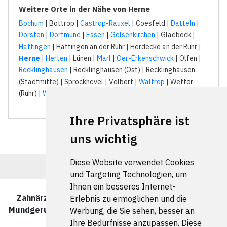
Weitere Orte in der Nähe von Herne
Bochum
| Bottrop |
Castrop-Rauxel
| Coesfeld |
Datteln
|
Dorsten
|
Dortmund
|
Essen
|
Gelsenkirchen
| Gladbeck |
Hattingen
| Hattingen an der Ruhr | Herdecke an der Ruhr |
Herne
|
Herten
| Lünen |
Marl
|
Oer-Erkenschwick
| Olfen |
Recklinghausen
| Recklinghausen (Ost) | Recklinghausen
(Stadtmitte) | Sprockhövel | Velbert |
Waltrop
| Wetter
(Ruhr) |
Witten
|
Ihre Privatsphäre ist
uns wichtig
Diese Website verwendet Cookies
und Targeting Technologien, um
Ihnen ein besseres Internet-
Zahnärzte und Zahnärztinnen für Behandlung von
Erlebnis zu ermöglichen und die
Mundgeruch (Halitosis) in Herne wurde zuletzt am 05
Werbung, die Sie sehen, besser an
August 2026 aktualisiert.
Ihre Bedürfnisse anzupassen. Diese