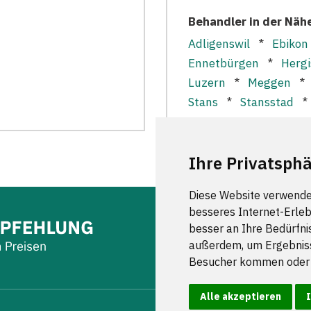
Behandler in der Näh
Adligenswil
*
Ebikon
Ennetbürgen
*
Hergi
Luzern
*
Meggen
Stans
*
Stansstad
Ihre Privatsphä
Diese Website verwende
besseres Internet-Erleb
besser an Ihre Bedürfni
FOLGEN S
außerdem, um Ergebniss
Besucher kommen oder u
Alle akzeptieren