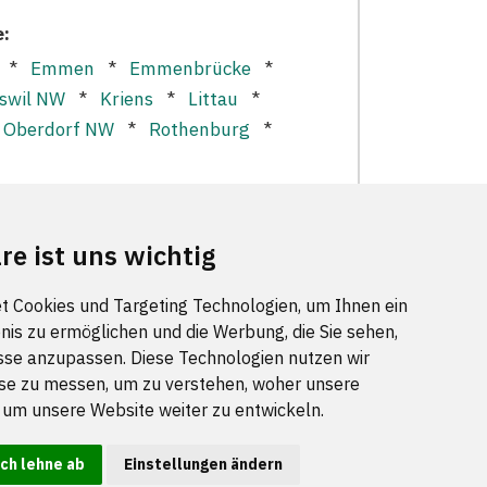
e:
*
Emmen
*
Emmenbrücke
*
swil NW
*
Kriens
*
Littau
*
*
Oberdorf NW
*
Rothenburg
*
*
re ist uns wichtig
t Cookies und Targeting Technologien, um Ihnen ein
nis zu ermöglichen und die Werbung, die Sie sehen,
sse anzupassen. Diese Technologien nutzen wir
IE UNS
e zu messen, um zu verstehen, woher unsere
m unsere Website weiter zu entwickeln.
Ich lehne ab
Einstellungen ändern