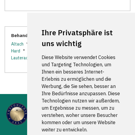
Ihre Privatsphäre ist
Behandler in der Nähe:
uns wichtig
Altach
*
Bregenz
*
Dornbirn
*
Fußach
*
Götzis
*
Hard
*
Hohenems
*
Höchst
*
Klaus
*
Koblach
*
Diese Website verwendet Cookies
Lauterach
*
Schwarzach
*
St. Gertraud
*
Wolfurt
*
und Targeting Technologien, um
Ihnen ein besseres Internet-
Erlebnis zu ermöglichen und die
Werbung, die Sie sehen, besser an
Ihre Bedürfnisse anzupassen. Diese
Technologien nutzen wir außerdem,
um Ergebnisse zu messen, um zu
verstehen, woher unsere Besucher
kommen oder um unsere Website
weiter zu entwickeln.