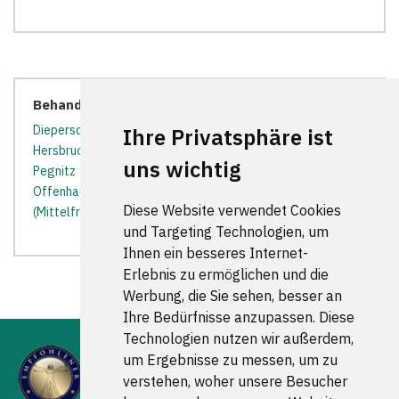
Behandler in der Nähe:
Diepersdorf
*
Eckental
*
Gräfenberg
*
Henfenfeld
*
Ihre Privatsphäre ist
Hersbruck
*
Hilpoltstein
*
Igensdorf
*
Lauf an der
uns wichtig
Pegnitz
*
Leinburg
*
Neunkirchen am Sand
*
Offenhausen
*
Reichenschwand
*
Rückersdorf
Diese Website verwendet Cookies
(Mittelfranken)
*
Simmelsdorf
*
und Targeting Technologien, um
Ihnen ein besseres Internet-
Erlebnis zu ermöglichen und die
Werbung, die Sie sehen, besser an
Ihre Bedürfnisse anzupassen. Diese
Technologien nutzen wir außerdem,
um Ergebnisse zu messen, um zu
verstehen, woher unsere Besucher