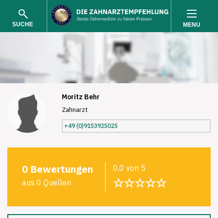
SUCHE
MENU
Moritz Behr
Zahnarzt
SUCHEN
+49 (0)9153925025
0 Bewertungen
0,0 von 5
☆☆☆☆☆
aus 0 Quellen