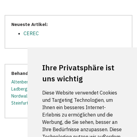
Neueste Artikel:
CEREC
Ihre Privatsphäre ist
Behandler in der Nähe:
uns wichtig
Altenberge
*
Emsdetten
*
Havixbeck
*
Ibbenbüren
*
Ladbergen
*
Lengerich (Westfalen)
*
Münster
*
Diese Website verwendet Cookies
Nordwalde
*
Ostbevern
*
Saerbeck
*
Sassenberg
*
und Targeting Technologien, um
Steinfurt
*
Tecklenburg
*
Telgte
*
Ihnen ein besseres Internet-
Erlebnis zu ermöglichen und die
Werbung, die Sie sehen, besser an
Ihre Bedürfnisse anzupassen. Diese
Technologien nutzen wir außerdem,