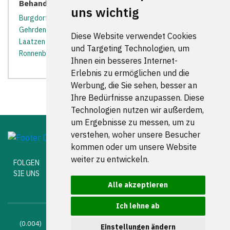
Behandler in der Nähe:
uns wichtig
Burgdorf (Kreis Hannover)
*
Burgwedel
*
Garbsen
*
Gehrden
*
Hemmingen bei Hannover
*
Isernhagen
*
Diese Website verwendet Cookies
Laatzen
*
Langenhagen
*
Lehrte
*
Pattensen
*
und Targeting Technologien, um
Ronnenberg
*
Sarstedt
*
Seelze
*
Sehnde
*
Ihnen ein besseres Internet-
Erlebnis zu ermöglichen und die
Werbung, die Sie sehen, besser an
Ihre Bedürfnisse anzupassen. Diese
Technologien nutzen wir außerdem,
um Ergebnisse zu messen, um zu
verstehen, woher unsere Besucher
kommen oder um unsere Website
weiter zu entwickeln.
FOLGEN
SIE UNS
Alle akzeptieren
Ich lehne ab
(0.004) © 2004 - 2026 DEV AG |
Zahnarztsuche
|
Zahnärzte in
Einstellungen ändern