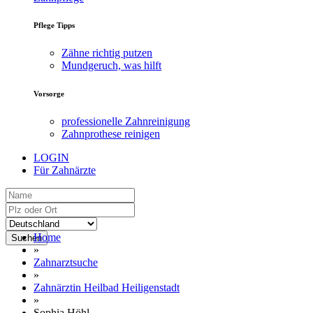
Pflege Tipps
Zähne richtig putzen
Mundgeruch, was hilft
Vorsorge
professionelle Zahnreinigung
Zahnprothese reinigen
LOGIN
Für Zahnärzte
Home
Suchen
»
Zahnarztsuche
»
Zahnärztin Heilbad Heiligenstadt
»
Sophia Höhl