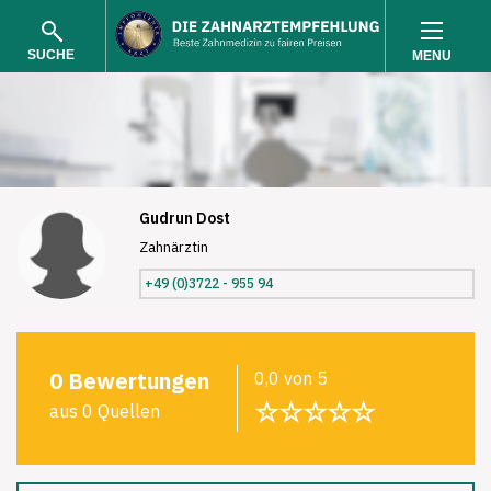
SUCHE
MENU
Gudrun Dost
Zahnärztin
SUCHEN
+49 (0)3722 - 955 94
0 Bewertungen
0,0 von 5
☆☆☆☆☆
aus 0 Quellen