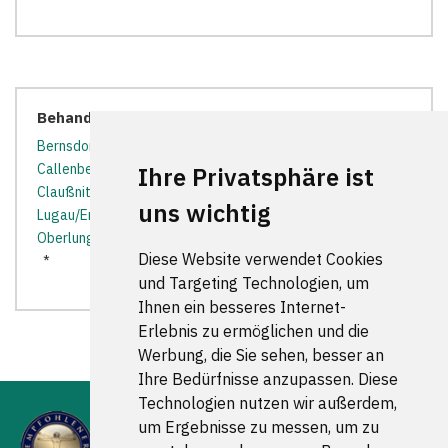
Behandler in der Nähe:
Bernsdorf bei Hohenstein-Ernstthal
*
Burgstädt
*
Callenberg bei Hohenstein-Ernstthal
*
Chemnitz
*
Ihre Privatsphäre ist
Claußnitz
*
Hartmannsdorf
*
Hohenstein-Ernstthal
*
uns wichtig
Lugau/Erzgebirge
*
Lunzenau
*
Mühlau
*
Oberlungwitz
*
Penig
*
Taura
*
Waldenburg (Sachsen)
Diese Website verwendet Cookies
*
und Targeting Technologien, um
Ihnen ein besseres Internet-
Erlebnis zu ermöglichen und die
Werbung, die Sie sehen, besser an
Ihre Bedürfnisse anzupassen. Diese
Technologien nutzen wir außerdem,
um Ergebnisse zu messen, um zu