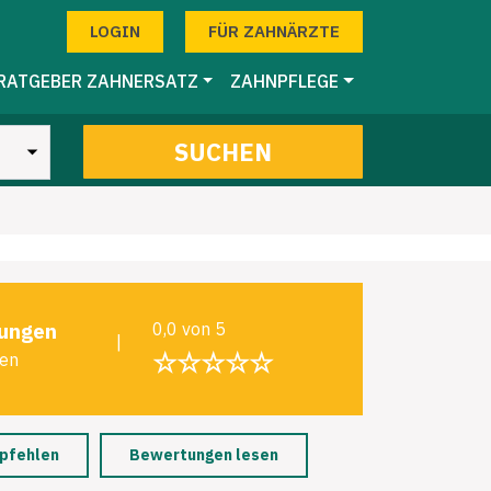
LOGIN
FÜR ZAHNÄRZTE
RATGEBER ZAHNERSATZ
ZAHNPFLEGE
SUCHEN
ungen
0,0 von 5
|
☆☆☆☆☆
len
pfehlen
Bewertungen lesen