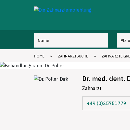
HOME
»
ZAHNARZTSUCHE
»
ZAHNÄRZTE GR
Dr. med. dent. D
Zahnarzt
+49 (0)25751779