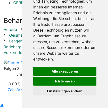
und Targeting Technologien, um
CEREC
Ihnen ein besseres Internet-
Erlebnis zu ermöglichen und die
Werbung, die Sie sehen, besser an
Behandler in der Nähe:
Ihre Bedürfnisse anzupassen.
Anrode
*
Arenshausen
*
Effelder bei Leinefelde
Diese Technologien nutzen wir
*
Geismar
*
Horsmar
*
Hüpstedt
*
Küllstedt
außerdem, um Ergebnisse zu
*
Lengenfeld unterm Stein
*
Meinhard
*
messen, um zu verstehen, woher
Rodeberg
*
Schimberg
*
Struth
*
Uder
*
unsere Besucher kommen oder um
Volkerode
*
unsere Website weiter zu
entwickeln.
Folgen Sie
Alle akzeptieren
uns
Ich lehne ab
(0.003) © 2004 - 2026 DEV AG |
Zahnarztsuche
|
Zahnärzte in Städten
|
Kontakt
|
Impressum
|
AGB
|
Einstellungen ändern
Datenschutz
|
Verhaltenskodex
▲