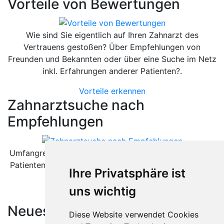
Vorteile von Bewertungen
Wie sind Sie eigentlich auf Ihren Zahnarzt des
Vertrauens gestoßen? Über Empfehlungen von
Freunden und Bekannten oder über eine Suche im Netz
inkl. Erfahrungen anderer Patienten?.
Vorteile erkennen
Zahnarztsuche nach
Empfehlungen
Umfangreiche Bewertungsplattformen sind sowohl für
Patienten als auch für Zahnärzte äußerst hilfreich. Wie
Ihre Privatsphäre ist
können diese helfen.
uns wichtig
Besser als gedacht
Neueste Artikel:
Diese Website verwendet Cookies