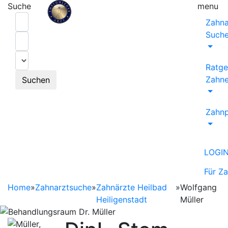
Suche
menu
Zahna
Such
Ratge
Zahne
Suchen
Zahnp
LOGI
Für Z
Home
»
Zahnarztsuche
»
Zahnärzte Heilbad
»
Wolfgang
Heiligenstadt
Müller