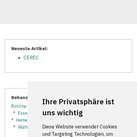
Neueste Artikel:
CEREC
Behandler in der Nähe:
Ihre Privatsphäre ist
Bottrop
*
Bottrop-Kirchhellen
*
Duisburg
*
Düsseldorf
uns wichtig
*
Essen
*
Gelsenkirchen
*
Gladbeck
*
Heiligenhaus
*
Herne
*
Moers
*
Oberhausen
*
Ratingen
*
Velbert
Diese Website verwendet Cookies
*
Wülfrath
*
und Targeting Technologien, um