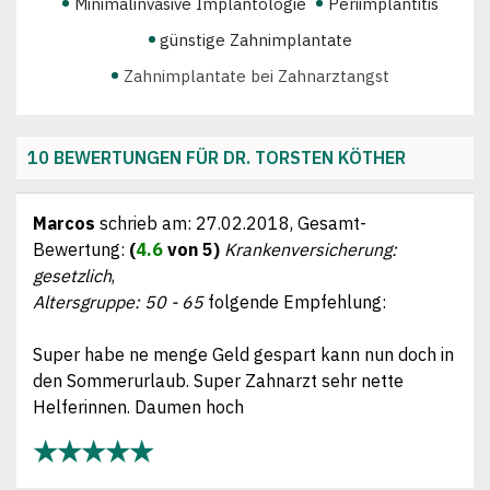
Minimalinvasive Implantologie
Periimplantitis
günstige Zahnimplantate
Zahnimplantate bei Zahnarztangst
Ästhetische Zahnheilkunde
Bleaching Zahnaufhellung
10 BEWERTUNGEN FÜR DR. TORSTEN KÖTHER
Wurzelbehandlung (Endodontie)
Komplettsanierung der Zähne
Marcos
schrieb am:
27.02.2018
, Gesamt-
Bewertung:
(
4.6
von 5)
Krankenversicherung:
Keramik-Vollsanierung
gesetzlich
,
Behandlung von Parodontitis
Altersgruppe: 50 - 65
folgende Empfehlung:
Professionelle Zahnreinigung
Super habe ne menge Geld gespart kann nun doch in
Zahnerkrankungen wirksam vorbeugen
den Sommerurlaub. Super Zahnarzt sehr nette
Zahnerhaltung vor Zahnersatz
Helferinnen. Daumen hoch
ausführliche Beratung zu Ihren zahnmedizinischen
★★★★★
Fragen