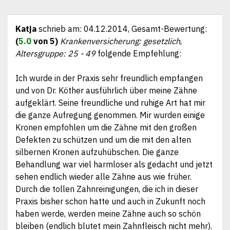
Kariesvorbeugung mit Xylit
Amalgam-Sanierung
eigenes Praxislabor vorhanden
Keramikfüllungen
Katja
schrieb am:
04.12.2014
, Gesamt-Bewertung:
Keramikinlays
Keramikkronen
Veneers
(
5.0
von 5)
Krankenversicherung: gesetzlich
,
Altersgruppe: 25 - 49
folgende Empfehlung:
Ästhetischer Zahnersatz
Metallfreier prothetischer Zahnersatz
Ich wurde in der Praxis sehr freundlich empfangen
Prothetischer Zahnersatz
günstiger Zahnersatz
und von Dr. Köther ausführlich über meine Zähne
aufgeklärt. Seine freundliche und ruhige Art hat mir
die ganze Aufregung genommen. Mir wurden einige
Kronen empfohlen um die Zähne mit den großen
Defekten zu schützen und um die mit den alten
silbernen Kronen aufzuhübschen. Die ganze
Behandlung war viel harmloser als gedacht und jetzt
sehen endlich wieder alle Zähne aus wie früher.
Durch die tollen Zahnreinigungen, die ich in dieser
Praxis bisher schon hatte und auch in Zukunft noch
haben werde, werden meine Zähne auch so schön
bleiben (endlich blutet mein Zahnfleisch nicht mehr).