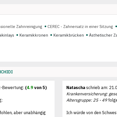
sionelle Zahnreinigung
CEREC - Zahnersatz in einer Sitzung
ikinlays
Keramikkronen
Keramikbrücken
Ästhetischer Z
MCHIDI
t-Bewertung:
(
4.9
von 5)
Natascha
schrieb am:
21.
Krankenversicherung: gese
g:
Altersgruppe: 25 - 49
folg
fohlen, aber unabhängig
Ich würde von den Schwest