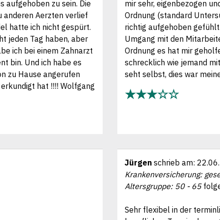
ns aufgehoben zu sein. Die
mir sehr, eigenbezogen un
 anderen Aerzten verlief
Ordnung (standard Untersu
l hatte ich nicht gespürt.
richtig aufgehoben gefühlt
ht jeden Tag haben, aber
Umgang mit den Mitarbeite
abe ich bei einem Zahnarzt
Ordnung es hat mir geholfe
ent bin. Und ich habe es
schrecklich wie jemand mi
ion zu Hause angerufen
seht selbst, dies war mein
rkundigt hat !!!! Wolfgang
★★★☆☆
Jürgen
schrieb am:
22.06
Krankenversicherung: gese
Altersgruppe: 50 - 65
folg
Sehr flexibel in der termi