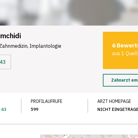
amchidi
6 Bewert
 Zahnmedizin, Implantologie
aus 1 Quel
 43
Zahnarzt em
PROFILAUFRUFE
ARZT HOMEPAGE
3 43
599
NICHT EINGETRAG