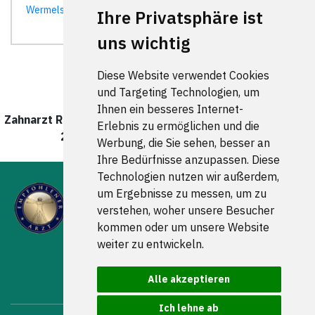
Wermelskirchen
| Wipperfürth |
Wuppertal
|
Wülfrath
|
Ihre Privatsphäre ist
uns wichtig
Diese Website verwendet Cookies
und Targeting Technologien, um
Ihnen ein besseres Internet-
Zahnarzt Remscheid West wurde zuletzt am 08. August
Erlebnis zu ermöglichen und die
2026 um 00:00:08 Uhr aktualisiert.
Werbung, die Sie sehen, besser an
Ihre Bedürfnisse anzupassen. Diese
Technologien nutzen wir außerdem,
um Ergebnisse zu messen, um zu
verstehen, woher unsere Besucher
kommen oder um unsere Website
weiter zu entwickeln.
FOLGEN SIE UNS
Alle akzeptieren
Ich lehne ab