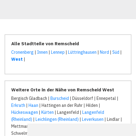
Alle Stadtteile von Remscheid
Cronenberg
|
Innen
|
Lennep
|
Lüttringhausen
|
Nord
|
Süd
|
West
|
Weitere Orte in der Nähe von Remscheid West
Bergisch Gladbach |
Burscheid
| Düsseldorf | Ennepetal |
Erkrath
|
Haan
| Hattingen an der Ruhr | Hilden |
Hückeswagen
|
Kürten
| Langenfeld |
Langenfeld
(Rheinland)
|
Leichlingen (Rheinland)
|
Leverkusen
| Lindlar |
Mettmann |
Odenthal
|
Radevormwald
|
Remscheid
|
Schwelm |
Solingen
| Sprockhövel | Velbert |