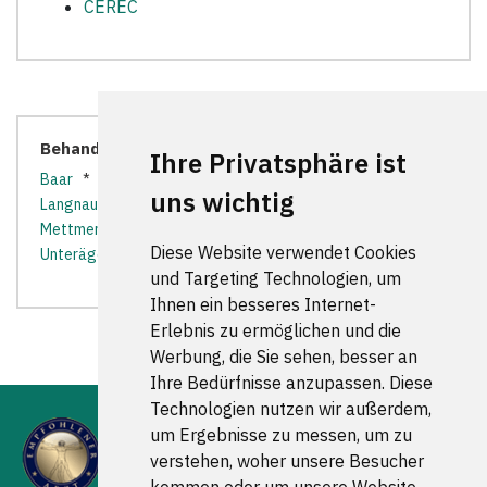
CEREC
Behandler in der Nähe:
Ihre Privatsphäre ist
Baar
*
Feldmeilen
*
Gattikon
*
Hirzel
*
Horgen
*
uns wichtig
Langnau am Albis
*
Meilen
*
Menzingen
*
Mettmenstetten
*
Oberrieden
*
Steinhausen
*
Diese Website verwendet Cookies
Unterägeri
*
Wädenswil
*
Zug
*
und Targeting Technologien, um
Ihnen ein besseres Internet-
Erlebnis zu ermöglichen und die
Werbung, die Sie sehen, besser an
Ihre Bedürfnisse anzupassen. Diese
Technologien nutzen wir außerdem,
um Ergebnisse zu messen, um zu
verstehen, woher unsere Besucher