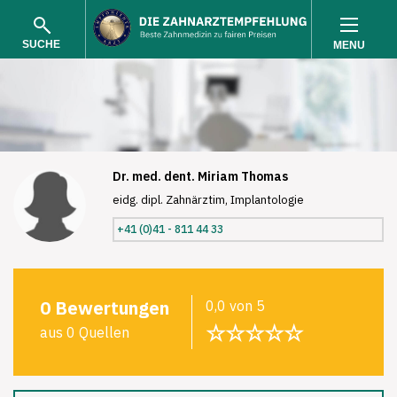
SUCHE
MENU
Dr. med. dent. Miriam Thomas
eidg. dipl. Zahnärztim, Implantologie
SUCHEN
+41 (0)41 - 811 44 33
0 Bewertungen
0,0 von 5
☆☆☆☆☆
aus 0 Quellen