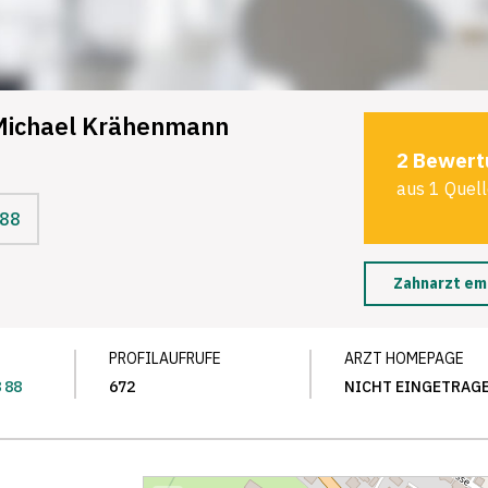
 Michael Krähenmann
2 Bewert
aus 1 Quel
 88
Zahnarzt em
PROFILAUFRUFE
ARZT HOMEPAGE
8 88
672
NICHT EINGETRAG