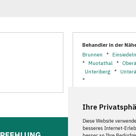
Behandler in der Näh
Brunnen
*
Einsiedel
*
Muotathal
*
Oberä
Unteriberg
*
Unterä
*
Ihre Privatsphä
Diese Website verwende
besseres Internet-Erleb
besser an Ihre Bedürfni