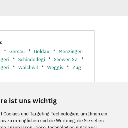
e:
n
*
Gersau
*
Goldau
*
Menzingen
geri
*
Schindellegi
*
Seewen SZ
*
geri
*
Walchwil
*
Weggis
*
Zug
re ist uns wichtig
t Cookies und Targeting Technologien, um Ihnen ein
nis zu ermöglichen und die Werbung, die Sie sehen,
sse anzupassen. Diese Technologien nutzen wir