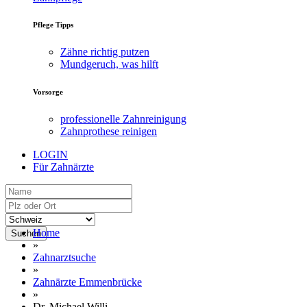
Pflege Tipps
Zähne richtig putzen
Mundgeruch, was hilft
Vorsorge
professionelle Zahnreinigung
Zahnprothese reinigen
LOGIN
Für Zahnärzte
Home
Suchen
»
Zahnarztsuche
»
Zahnärzte Emmenbrücke
»
Dr. Michael Willi