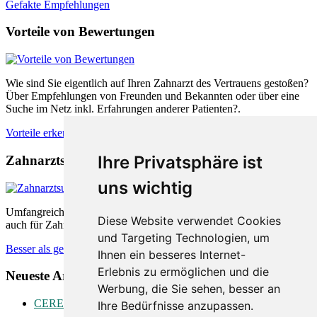
Gefakte Empfehlungen
Vorteile von Bewertungen
Wie sind Sie eigentlich auf Ihren Zahnarzt des Vertrauens gestoßen?
Über Empfehlungen von Freunden und Bekannten oder über eine
Suche im Netz inkl. Erfahrungen anderer Patienten?.
Vorteile erkennen
Ihre Privatsphäre ist
Zahnarztsuche nach Empfehlungen
uns wichtig
Umfangreiche Bewertungsplattformen sind sowohl für Patienten als
Diese Website verwendet Cookies
auch für Zahnärzte äußerst hilfreich. Wie können diese helfen.
und Targeting Technologien, um
Besser als gedacht
Ihnen ein besseres Internet-
Erlebnis zu ermöglichen und die
Neueste Artikel:
Werbung, die Sie sehen, besser an
CEREC
Ihre Bedürfnisse anzupassen.