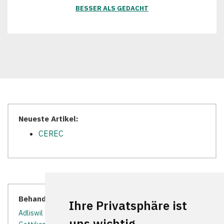
BESSER ALS GEDACHT
Neueste Artikel:
CEREC
Behandler in der Nähe:
Ihre Privatsphäre ist
Adliswil
*
Ebmatingen
*
Erlenbach ZH
*
Fällanden
*
uns wichtig