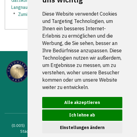
Gattikon
*
Herrliberg
*
Kilchberg ZH
*
Küsnacht
*
Langnau am Albis
*
Rüschlikon
*
Thalwil
*
Zollikerberg
Diese Website verwendet Cookies
*
Zumikon
*
Zürich
*
und Targeting Technologien, um
Ihnen ein besseres Internet-
Erlebnis zu ermöglichen und die
Werbung, die Sie sehen, besser an
Ihre Bedürfnisse anzupassen. Diese
Technologien nutzen wir außerdem,
um Ergebnisse zu messen, um zu
verstehen, woher unsere Besucher
kommen oder um unsere Website
weiter zu entwickeln.
FOLGEN SIE UNS
Alle akzeptieren
Ich lehne ab
(0.005) © 2004 - 2026 DEV AG |
Zahnarztsuche
|
Zahnärzte in
Einstellungen ändern
Städten
|
Kontakt
|
Impressum
|
AGB
|
Datenschutz
|