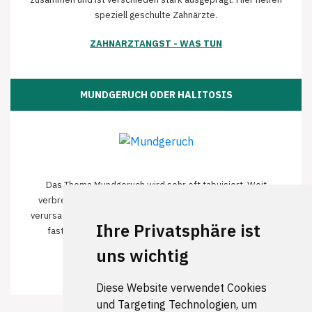
speziell geschulte Zahnärzte.
ZAHNARZTANGST - WAS TUN
MUNDGERUCH ODER HALITOSIS
Das Thema Mundgeruch wird sehr oft tabuisiert. Weit
verbreitet ist die Ansicht, Mundgeruch würde vom Magen
verursacht. Neueste Untersuchungen zeigen jedoch, dass zu
Ihre Privatsphäre ist
fast 90% die Ursache in der Mundhöhle zu finden ist.
uns wichtig
MUNDGERUCH - WAS HILFT
Diese Website verwendet Cookies
und Targeting Technologien, um