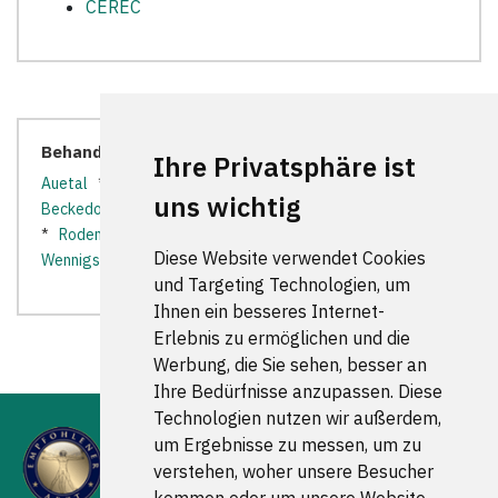
CEREC
Behandler in der Nähe:
Ihre Privatsphäre ist
Auetal
*
Bad Münder am Deister
*
Bad Nenndorf
*
uns wichtig
Beckedorf
*
Gehrden
*
Haste
*
Lauenau
*
Lindhorst
*
Rodenberg
*
Ronnenberg
*
Seelze
*
Springe
*
Diese Website verwendet Cookies
Wennigsen (Deister)
*
Wunstorf
*
und Targeting Technologien, um
Ihnen ein besseres Internet-
Erlebnis zu ermöglichen und die
Werbung, die Sie sehen, besser an
Ihre Bedürfnisse anzupassen. Diese
Technologien nutzen wir außerdem,
um Ergebnisse zu messen, um zu
verstehen, woher unsere Besucher