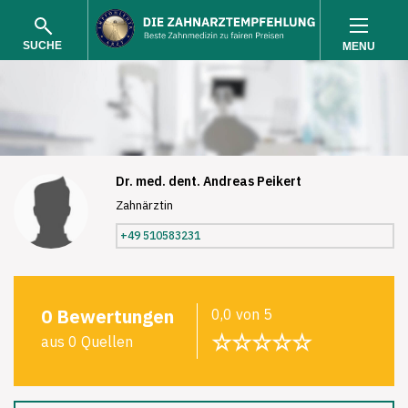
SUCHE
MENU
Dr. med. dent. Andreas Peikert
Zahnärztin
SUCHEN
+49 510583231
0 Bewertungen
0,0 von 5
☆☆☆☆☆
aus 0 Quellen