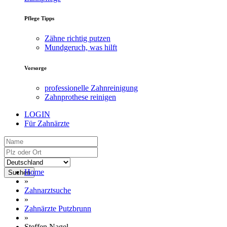
Pflege Tipps
Zähne richtig putzen
Mundgeruch, was hilft
Vorsorge
professionelle Zahnreinigung
Zahnprothese reinigen
LOGIN
Für Zahnärzte
Home
Suchen
»
Zahnarztsuche
»
Zahnärzte Putzbrunn
»
Steffen Nagel