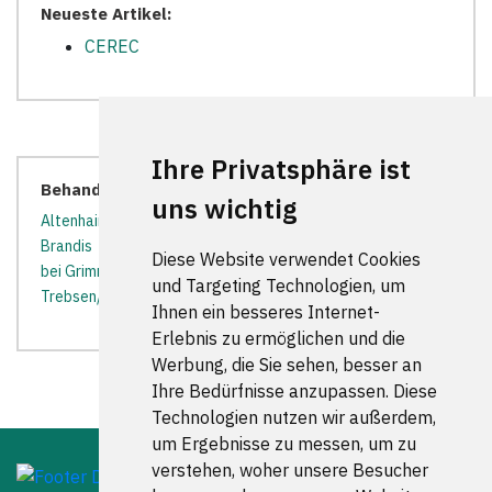
Neueste Artikel:
CEREC
Ihre Privatsphäre ist
Behandler in der Nähe:
uns wichtig
Altenhain
*
Bad Lausick
*
Belgershain
*
Bennewitz
*
Brandis
*
Colditz
*
Falkenhain
*
Leisnig
*
Naunhof
Diese Website verwendet Cookies
bei Grimma
*
Nerchau
*
Nischwitz
*
Thallwitz
*
und Targeting Technologien, um
Trebsen/Mulde
*
Wurzen
*
Ihnen ein besseres Internet-
Erlebnis zu ermöglichen und die
Werbung, die Sie sehen, besser an
Ihre Bedürfnisse anzupassen. Diese
Technologien nutzen wir außerdem,
um Ergebnisse zu messen, um zu
verstehen, woher unsere Besucher