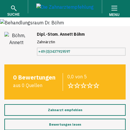
SUCHE
MENU
Dipl.-Stom. Annett Böhm
Zahnärztin
+49 (0)3437919597
SUCHEN
0 Bewertungen
0,0 von 5
☆☆☆☆☆
aus 0 Quellen
Zahnarzt empfehlen
Bewertungen lesen