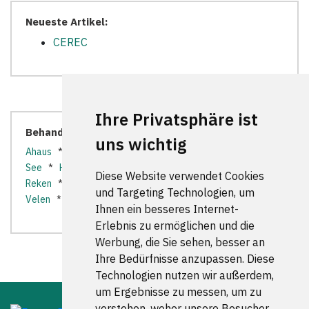
Neueste Artikel:
CEREC
Ihre Privatsphäre ist
Behandler in der Nähe:
uns wichtig
Ahaus
*
Billerbeck
*
Dülmen
*
Gescher
*
Haltern am
See
*
Havixbeck
*
Heiden
*
Legden
*
Nottuln
*
Diese Website verwendet Cookies
Reken
*
Rosendahl
*
Schöppingen
*
Stadtlohn
*
und Targeting Technologien, um
Velen
*
Ihnen ein besseres Internet-
Erlebnis zu ermöglichen und die
Werbung, die Sie sehen, besser an
Ihre Bedürfnisse anzupassen. Diese
Technologien nutzen wir außerdem,
um Ergebnisse zu messen, um zu
verstehen, woher unsere Besucher