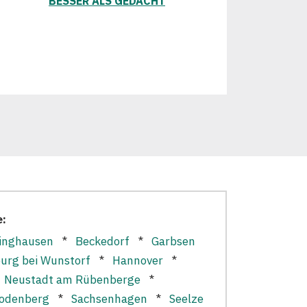
BESSER ALS GEDACHT
e:
inghausen
*
Beckedorf
*
Garbsen
urg bei Wunstorf
*
Hannover
*
*
Neustadt am Rübenberge
*
odenberg
*
Sachsenhagen
*
Seelze