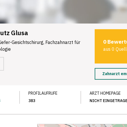
Lutz Glusa
0 Bewert
iefer-Gesichtschirurg, Fachzahnarzt für
ologie
aus 0 Quel
Zahnarzt em
PROFILAUFRUFE
ARZT HOMEPAGE
5
383
NICHT EINGETRAG