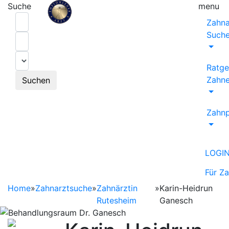
Suche
menu
Zahna
Such
Ratge
Zahne
Suchen
Zahnp
LOGI
Für Z
Home
»
Zahnarztsuche
»
Zahnärztin
»
Karin-Heidrun
Rutesheim
Ganesch