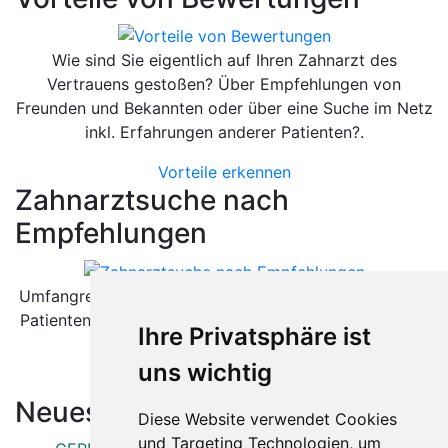
Wie sind Sie eigentlich auf Ihren Zahnarzt des
Vertrauens gestoßen? Über Empfehlungen von
Freunden und Bekannten oder über eine Suche im Netz
inkl. Erfahrungen anderer Patienten?.
Vorteile erkennen
Zahnarztsuche nach
Empfehlungen
Umfangreiche Bewertungsplattformen sind sowohl für
Patienten als auch für Zahnärzte äußerst hilfreich. Wie
Ihre Privatsphäre ist
können diese helfen.
uns wichtig
Besser als gedacht
Neueste Artikel:
Diese Website verwendet Cookies
und Targeting Technologien, um