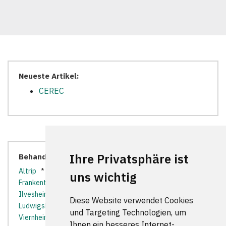
Neueste Artikel:
CEREC
Ihre Privatsphäre ist
Behandler in der Nähe:
Altrip
*
Brühl (Baden)
*
Edingen-Neckarhausen
*
uns wichtig
Frankenthal (Pfalz)
*
Heddesheim
*
Heidelberg
*
Ilvesheim
*
Ladenburg
*
Limburgerhof
*
Diese Website verwendet Cookies
Ludwigshafen am Rhein
*
Mutterstadt
*
Neuhofen
*
und Targeting Technologien, um
Viernheim
*
Waldsee
*
Ihnen ein besseres Internet-