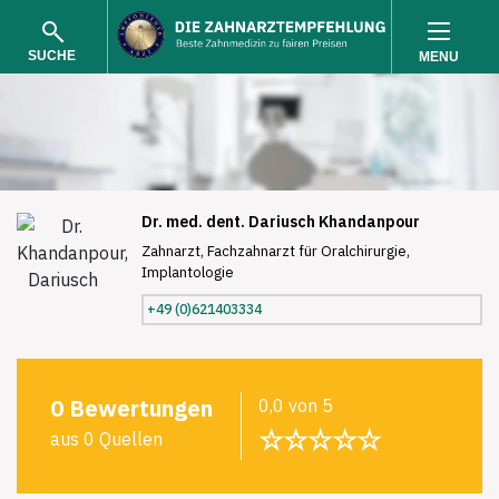
SUCHE
MENU
Dr. med. dent. Dariusch Khandanpour
Zahnarzt, Fachzahnarzt für Oralchirurgie,
Implantologie
SUCHEN
+49 (0)621403334
0 Bewertungen
0,0 von 5
☆☆☆☆☆
aus 0 Quellen