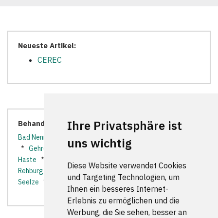
Neueste Artikel:
CEREC
Ihre Privatsphäre ist
Behandler in der Nähe:
Bad Nenndorf
*
Barsinghausen
*
Beckedorf
*
Garbsen
uns wichtig
*
Gehrden
*
Hagenburg bei Wunstorf
*
Hannover
*
Haste
*
Lindhorst
*
Neustadt am Rübenberge
*
Diese Website verwendet Cookies
Rehburg-Loccum
*
Rodenberg
*
Sachsenhagen
*
und Targeting Technologien, um
Seelze
*
Ihnen ein besseres Internet-
Erlebnis zu ermöglichen und die
Werbung, die Sie sehen, besser an