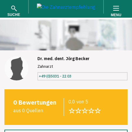
SUCHE
MENU
Dr. med. dent. Jörg Becker
Zahnarzt
SUCHEN
+49 (0)5031 - 22 03
0 Bewertungen
0,0 von 5
☆☆☆☆☆
aus 0 Quellen