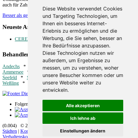
auch für Zahnärzte äußerst hilfreich. Wie können diese helfen.
Diese Website verwendet Cookies
Besser als gedacht
und Targeting Technologien, um
Ihnen ein besseres Internet-
Neueste Artikel:
Erlebnis zu ermöglichen und die
Werbung, die Sie sehen, besser an
CEREC
Ihre Bedürfnisse anzupassen.
Diese Technologien nutzen wir
Behandler in der Nähe:
außerdem, um Ergebnisse zu
Andechs
*
Dießen am Ammersee
*
Finning
*
Inning am
messen, um zu verstehen, woher
Ammersee
*
Pähl
*
Pöcking
*
Schondorf am Ammersee
*
unsere Besucher kommen oder um
Seefeld
*
Starnberg
*
Tutzing
*
Utting am Ammersee
*
unsere Website weiter zu
Weßling
*
Windach
*
Wörthsee
*
entwickeln.
Folgen Sie uns
Alle akzeptieren
Ich lehne ab
(0.004) © 2004 - 2026 DEV AG |
Zahnarztsuche
|
Zahnärzte in
Einstellungen ändern
Städten
|
Kontakt
|
Impressum
|
AGB
|
Datenschutz
|
Verhaltenskodex