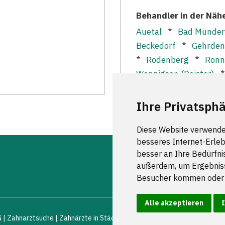
Behandler in der Näh
Auetal
*
Bad Münder
Beckedorf
*
Gehrden
*
Rodenberg
*
Ronn
Wennigsen (Deister)
Ihre Privatsphä
Diese Website verwende
besseres Internet-Erleb
besser an Ihre Bedürfni
außerdem, um Ergebniss
FOLGEN S
Besucher kommen oder u
Alle akzeptieren
G |
Zahnarztsuche
|
Zahnärzte in Städten
|
Kontakt
|
Impressum
|
AGB
|