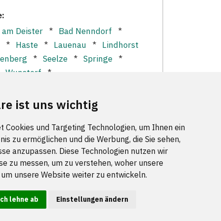
e:
 am Deister
*
Bad Nenndorf
*
*
Haste
*
Lauenau
*
Lindhorst
enberg
*
Seelze
*
Springe
*
*
Wunstorf
*
re ist uns wichtig
t Cookies und Targeting Technologien, um Ihnen ein
nis zu ermöglichen und die Werbung, die Sie sehen,
sse anzupassen. Diese Technologien nutzen wir
e zu messen, um zu verstehen, woher unsere
IE UNS
m unsere Website weiter zu entwickeln.
Ich lehne ab
Einstellungen ändern
Datenschutz
|
Verhaltenskodex