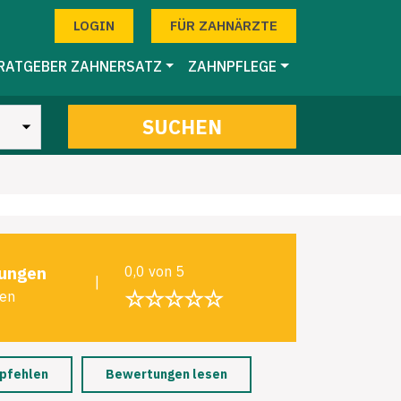
LOGIN
FÜR ZAHNÄRZTE
RATGEBER ZAHNERSATZ
ZAHNPFLEGE
SUCHEN
ungen
0,0 von 5
|
☆☆☆☆☆
len
pfehlen
Bewertungen lesen