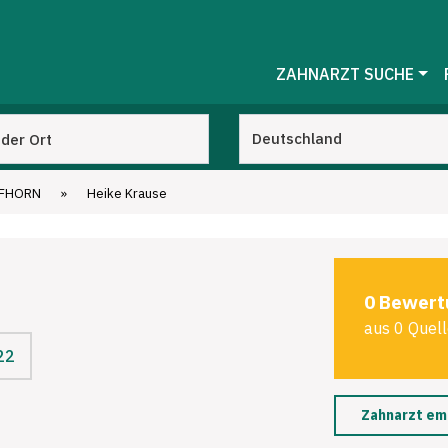
ZAHNARZT SUCHE
IFHORN
»
Heike Krause
0 Bewert
aus 0 Quel
22
Zahnarzt em