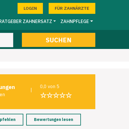
LOGIN
FÜR ZAHNÄRZTE
RATGEBER ZAHNERSATZ
ZAHNPFLEGE
SUCHEN
ungen
0,0 von 5
|
☆☆☆☆☆
len
pfehlen
Bewertungen lesen