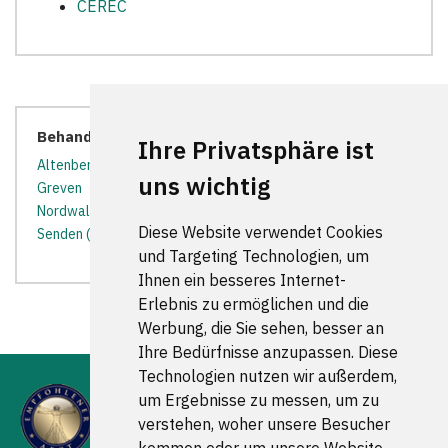
CEREC
Behandler in der Nähe:
Ihre Privatsphäre ist
Altenberge
*
Billerbeck
*
Dülmen
*
Emsdetten
*
uns wichtig
Greven
*
Havixbeck
*
Horstmar
*
Laer
*
Münster
*
Nordwalde
*
Nottuln
*
Rosendahl
*
Schöppingen
*
Diese Website verwendet Cookies
Senden (Westfalen)
*
Steinfurt
*
und Targeting Technologien, um
Ihnen ein besseres Internet-
Erlebnis zu ermöglichen und die
Werbung, die Sie sehen, besser an
Ihre Bedürfnisse anzupassen. Diese
Technologien nutzen wir außerdem,
um Ergebnisse zu messen, um zu
verstehen, woher unsere Besucher