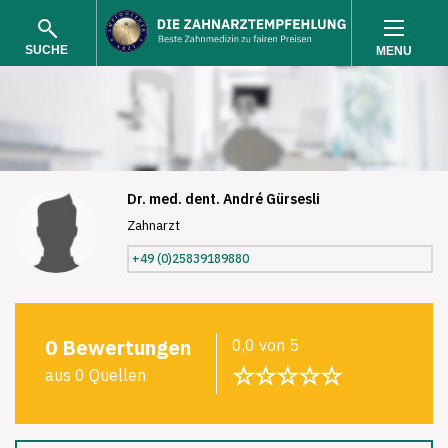
SUCHE
MENU
Dr. med. dent. André Gürsesli
Zahnarzt
SUCHEN
+49 (0)25839189880
0 Bewertungen
0,0 von 5
☆☆☆☆☆
aus 0 Quellen