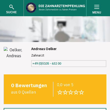
SUCHE
MENU
Andreas Oelker
Zahnarzt
SUCHEN
+49 (0)5105 - 632 00
0 Bewertungen
0,0 von 5
☆☆☆☆☆
aus 0 Quellen