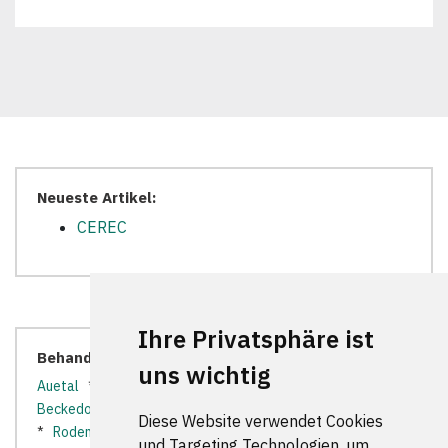
Neueste Artikel:
CEREC
Ihre Privatsphäre ist
Behandler in der Nähe:
uns wichtig
Auetal
*
Bad Münder am Deister
*
Bad Nenndorf
*
Beckedorf
*
Gehrden
*
Haste
*
Lauenau
*
Lindhorst
Diese Website verwendet Cookies
*
Rodenberg
*
Ronnenberg
*
Seelze
*
Springe
*
und Targeting Technologien, um