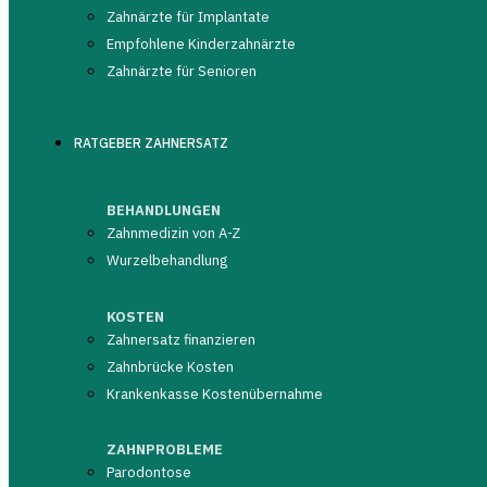
Zahnärzte für Implantate
Empfohlene Kinderzahnärzte
0 Bewertungen
Zahnärzte für Senioren
aus 0 Quellen
0,0 von 5
☆☆☆☆☆
RATGEBER ZAHNERSATZ
BEHANDLUNGEN
Zahnarzt empfehlen
Zahnmedizin von A-Z
Wurzelbehandlung
Bewertungen lesen
KOSTEN
Zahnersatz finanzieren
Zahnbrücke Kosten
ZAHNARZT
Krankenkasse Kostenübernahme
DR. CORNELIA HILL
TELEFON
ZAHNPROBLEME
Parodontose
+49 (0)3504 - 61 91 26