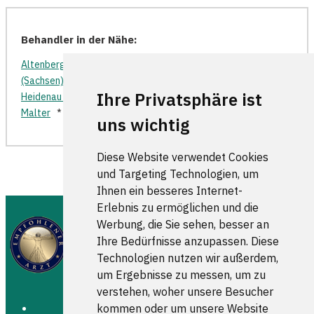
Behandler in der Nähe:
Altenberg
*
Bannewitz
*
Borthen
*
Dohna
*
Dohna
(Sachsen)
*
Freital
*
Glashütte
*
Hartmannsdorf
*
Ihre Privatsphäre ist
Heidenau (Sachsen)
*
Klingenberg (Sachsen)
*
Kreischa
*
Malter
*
Rabenau (Sachsen)
*
Schlottwitz
*
uns wichtig
Diese Website verwendet Cookies
und Targeting Technologien, um
Ihnen ein besseres Internet-
Erlebnis zu ermöglichen und die
Werbung, die Sie sehen, besser an
Ihre Bedürfnisse anzupassen. Diese
Technologien nutzen wir außerdem,
um Ergebnisse zu messen, um zu
verstehen, woher unsere Besucher
kommen oder um unsere Website
FOLGEN SIE UNS