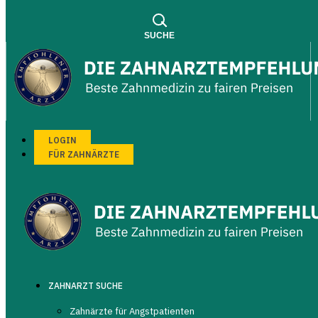
SUCHE
LOGIN
FÜR ZAHNÄRZTE
SUCHEN
SUCHEN
Dr. med. dent. Cornelia Hill
Zahnärztin
ZAHNARZT SUCHE
+49 (0)3504 - 61 91 26
Zahnärzte für Angstpatienten