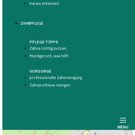
Karies erkennen
PROFILAUFRUFE
402
ZAHNPFLEGE
ARZT HOMEPAGE
NICHT EINGETRAGEN
PFLEGE TIPPS
Zähne richtig putzen
Nachricht senden
Mundgeruch, was hilft
VORSORGE
professionelle Zahnreinigung
PRAXISADRESSE
Zahnprothese reinigen
Hauptstr. 14 a
01744 Dippoldiswalde
MENU