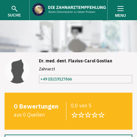
SUCHE
MENU
Dr. med. dent. Flavius-Carol Gostian
Zahnarzt
SUCHEN
+49 (0)219127866
0 Bewertungen
0,0 von 5
☆☆☆☆☆
aus 0 Quellen