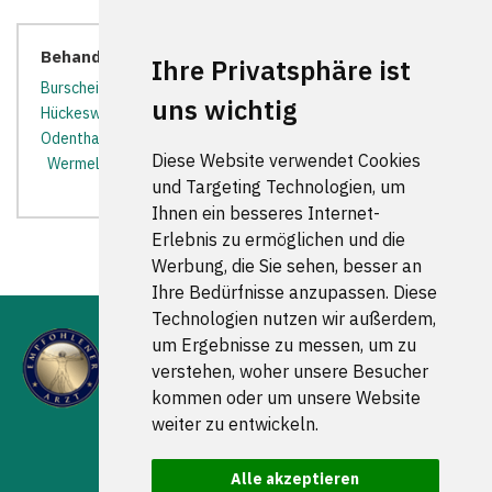
Behandler in der Nähe:
Ihre Privatsphäre ist
Burscheid
*
Ennepetal
*
Gummersbach
*
Haan
*
uns wichtig
Hückeswagen
*
Kürten
*
Leichlingen (Rheinland)
*
Odenthal
*
Radevormwald
*
Solingen
*
Sprockhövel
*
Diese Website verwendet Cookies
Wermelskirchen
*
Wuppertal
*
Wülfrath
*
und Targeting Technologien, um
Ihnen ein besseres Internet-
Erlebnis zu ermöglichen und die
Werbung, die Sie sehen, besser an
Ihre Bedürfnisse anzupassen. Diese
Technologien nutzen wir außerdem,
um Ergebnisse zu messen, um zu
verstehen, woher unsere Besucher
kommen oder um unsere Website
weiter zu entwickeln.
FOLGEN SIE UNS
Alle akzeptieren