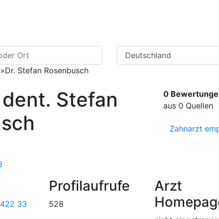
Zahnarzt Suche
Ratgeber Zahner
n
»
Dr. Stefan Rosenbusch
 dent. Stefan
0 Bewertunge
aus 0 Quellen
usch
Zahnarzt emp
3
Profilaufrufe
Arzt
Homepag
 422 33
528