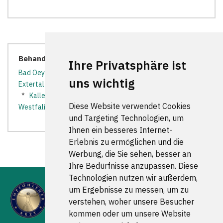
Behandler in der Nähe:
Ihre Privatsphäre ist
Bad Oeynhausen
*
Bad Salzuflen
*
Bückeburg
*
uns wichtig
Extertal
*
Herford
*
Hiddenhausen
*
Hille
*
Hüllhorst
*
Kalletal
*
Lemgo
*
Löhne
*
Minden
*
Porta
Diese Website verwendet Cookies
Westfalica
*
Rinteln
*
und Targeting Technologien, um
Ihnen ein besseres Internet-
Erlebnis zu ermöglichen und die
Werbung, die Sie sehen, besser an
Ihre Bedürfnisse anzupassen. Diese
Technologien nutzen wir außerdem,
um Ergebnisse zu messen, um zu
verstehen, woher unsere Besucher
kommen oder um unsere Website