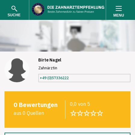
SUCHE
MENU
Birte Nagel
Zahnärztin
SUCHEN
+49 (0)57336222
0 Bewertungen
0,0 von 5
☆☆☆☆☆
aus 0 Quellen