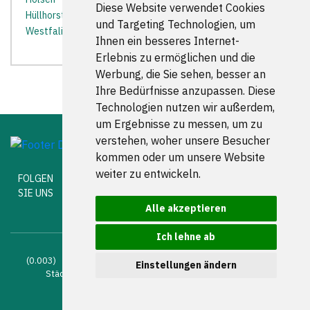
Diese Website verwendet Cookies
Hüllhorst
*
Kirchlengern
*
Lübbecke
*
Minden
*
Porta
und Targeting Technologien, um
Westfalica
*
Vlotho
*
Ihnen ein besseres Internet-
Erlebnis zu ermöglichen und die
Werbung, die Sie sehen, besser an
Ihre Bedürfnisse anzupassen. Diese
Technologien nutzen wir außerdem,
um Ergebnisse zu messen, um zu
verstehen, woher unsere Besucher
kommen oder um unsere Website
weiter zu entwickeln.
FOLGEN
SIE UNS
Alle akzeptieren
Ich lehne ab
(0.003) © 2004 - 2026 DEV AG |
Zahnarztsuche
|
Zahnärzte in
Einstellungen ändern
Städten
|
Kontakt
|
Impressum
|
AGB
|
Datenschutz
|
Verhaltenskodex