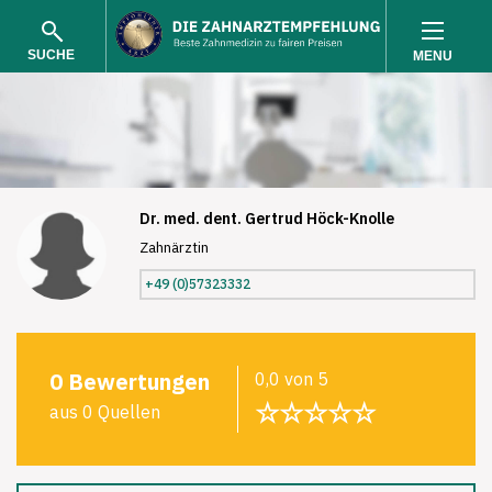
SUCHE
MENU
Dr. med. dent. Gertrud Höck-Knolle
Zahnärztin
SUCHEN
+49 (0)57323332
0 Bewertungen
0,0 von 5
☆☆☆☆☆
aus 0 Quellen