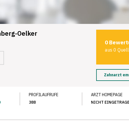
berg-Oelker
0 Bewert
aus 0 Quel
Zahnarzt em
PROFILAUFRUFE
ARZT HOMEPAGE
0
388
NICHT EINGETRAG