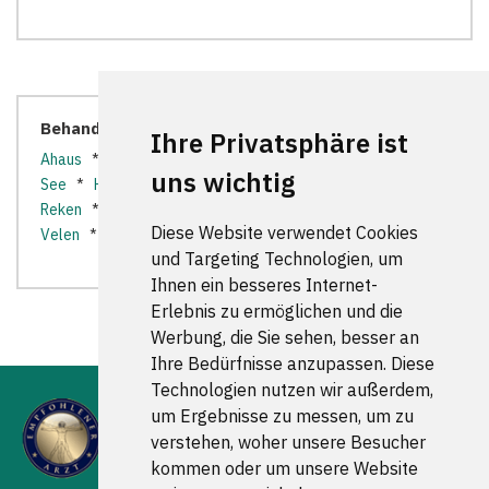
Behandler in der Nähe:
Ihre Privatsphäre ist
Ahaus
*
Billerbeck
*
Dülmen
*
Gescher
*
Haltern am
uns wichtig
See
*
Havixbeck
*
Heiden
*
Legden
*
Nottuln
*
Reken
*
Rosendahl
*
Schöppingen
*
Stadtlohn
*
Diese Website verwendet Cookies
Velen
*
und Targeting Technologien, um
Ihnen ein besseres Internet-
Erlebnis zu ermöglichen und die
Werbung, die Sie sehen, besser an
Ihre Bedürfnisse anzupassen. Diese
Technologien nutzen wir außerdem,
um Ergebnisse zu messen, um zu
verstehen, woher unsere Besucher
kommen oder um unsere Website