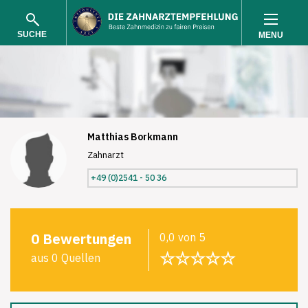
SUCHE
MENU
Matthias Borkmann
Zahnarzt
SUCHEN
+49 (0)2541 - 50 36
0 Bewertungen
0,0 von 5
☆☆☆☆☆
aus 0 Quellen